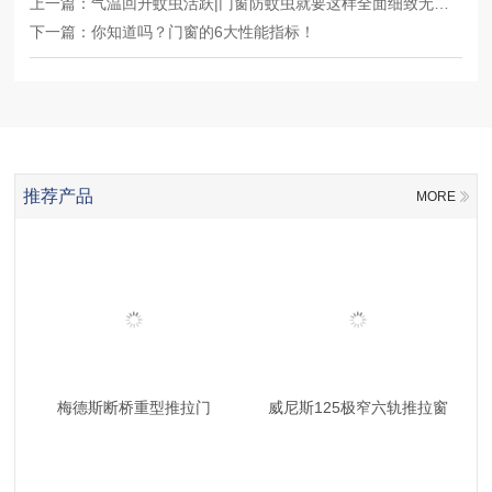
上一篇：
气温回升蚊虫活跃|门窗防蚊虫就要这样全面细致无漏洞
下一篇：
你知道吗？门窗的6大性能指标！
推荐产品
MORE
梅德斯断桥重型推拉门
威尼斯125极窄六轨推拉窗