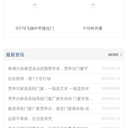
GT70飞驰中窄推拉门
F70外开窗
最新资讯
MORE
寒潮大风暴雪冰冻四预警齐发，梵帝尔门窗守住家的温度！
2024-05-14
抗击疫情，我“门”在行动
2022-04-15
梵帝尔家居系统门窗：一面是艺术 一面是技术
2020-05-26
梵帝尔家居高端系统门窗厂家告诉你 门窗安装后的验收攻略
2019-12-10
家居系统门窗厂家梵帝尔：便宜门窗看价格 优质门窗重体验
2020-07-17
品质不将就，生活更讲究
2022-02-25