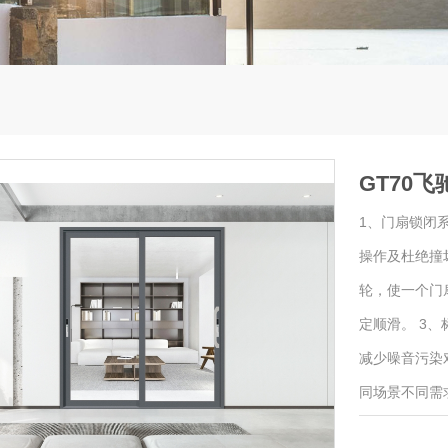
GT70
1、门扇锁闭
操作及杜绝撞
轮，使一个门
定顺滑。 3
减少噪音污染
同场景不同需